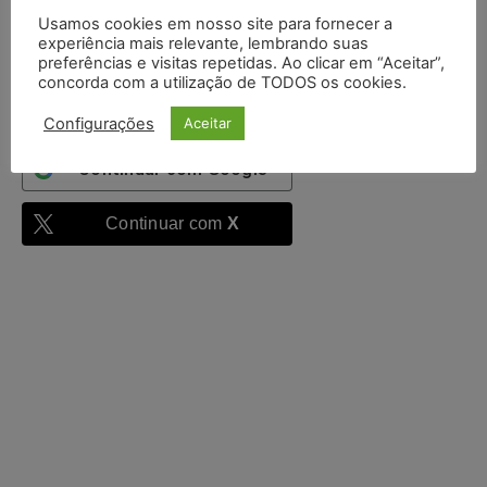
Mantenha-me
Usamos cookies em nosso site para fornecer a
autenticado
experiência mais relevante, lembrando suas
preferências e visitas repetidas. Ao clicar em “Aceitar”,
Entrar
concorda com a utilização de TODOS os cookies.
Configurações
Aceitar
Continuar com
Google
Continuar com
X