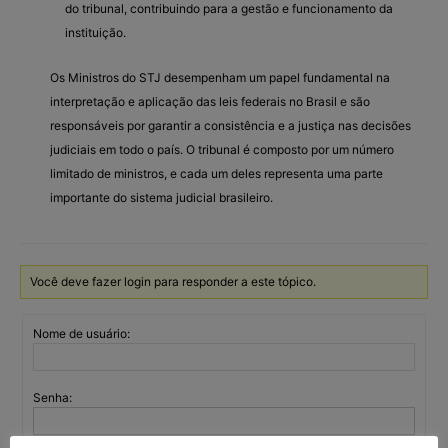
do tribunal, contribuindo para a gestão e funcionamento da
instituição.
Os Ministros do STJ desempenham um papel fundamental na
interpretação e aplicação das leis federais no Brasil e são
responsáveis por garantir a consistência e a justiça nas decisões
judiciais em todo o país. O tribunal é composto por um número
limitado de ministros, e cada um deles representa uma parte
importante do sistema judicial brasileiro.
Você deve fazer login para responder a este tópico.
Nome de usuário:
Senha: