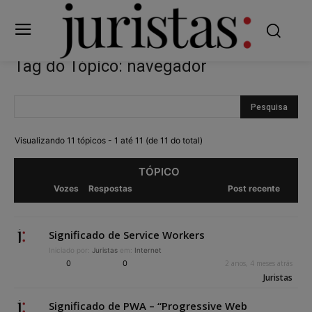
Tag do Tópico: navegador
Visualizando 11 tópicos - 1 até 11 (de 11 do total)
TÓPICO
Vozes
Respostas
Post recente
Significado de Service Workers
Iniciado por:
Juristas
em:
Internet
0
0
2 anos, 4 meses atrás
Juristas
Significado de PWA – “Progressive Web