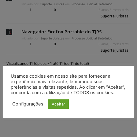
Iniciado por:
Suporte Juristas
em:
Processo Judicial Eletrônico
1
0
8 anos, 5 meses atrás
Suporte Juristas
Navegador Firefox Portable do TJRS
Iniciado por:
Suporte Juristas
em:
Processo Judicial Eletrônico
1
0
8 anos, 6 meses atrás
Suporte Juristas
Visualizando 11 tópicos - 1 até 11 (de 11 do total)
Usamos cookies em nosso site para fornecer a
experiência mais relevante, lembrando suas
preferências e visitas repetidas. Ao clicar em “Aceitar”,
concorda com a utilização de TODOS os cookies.
Configurações
Aceitar