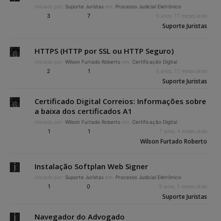
Iniciado por:
Suporte Juristas
em:
Processo Judicial Eletrônico
3
7
6 anos, 11 meses atrás
Suporte Juristas
HTTPS (HTTP por SSL ou HTTP Seguro)
Iniciado por:
Wilson Furtado Roberto
em:
Certificação Digital
2
1
6 anos, 11 meses atrás
Suporte Juristas
Certificado Digital Correios: Informações sobre
a baixa dos certificados A1
Iniciado por:
Wilson Furtado Roberto
em:
Certificação Digital
1
1
7 anos, 4 meses atrás
Wilson Furtado Roberto
Instalação Softplan Web Signer
Iniciado por:
Suporte Juristas
em:
Processo Judicial Eletrônico
1
0
8 anos, 5 meses atrás
Suporte Juristas
Navegador do Advogado