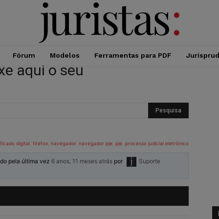
Fórum
Modelos
Ferramentas para PDF
Jurispru
e aqui o seu
ficado digital
,
firefox
,
navegador
,
navegador pje
,
pje
,
processo judicial eletrônico
ado pela última vez
6 anos, 11 meses atrás
por
Suporte