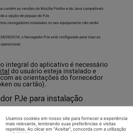
na contém as versões do Mozilla Firefox e do Java compatíveis
tada a opção de popups do PJe.
utros navegadores instalados no seu equipamento não serão
m 28/06/2016, o Navegador PJe está configurado para Usar as
 operacional.
 integral do aplicativo é necessário
ital
do usuário esteja instalado e
o com as orientações do fornecedor
oken ou cartão).
dor PJe para instalação
siga os passos abaixo:
Usamos cookies em nosso site para fornecer a experiência
mais relevante, lembrando suas preferências e visitas
vo e aguarde o download terminar.
repetidas. Ao clicar em “Aceitar”, concorda com a utilização