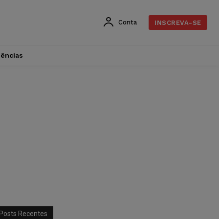
Conta
INSCREVA-SE
dências
Posts Recentes