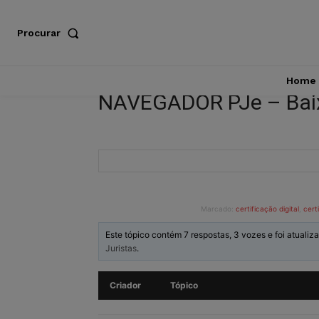
Procurar
Home
NAVEGADOR PJe – Baix
Marcado:
certificação digital
,
certi
Este tópico contém 7 respostas, 3 vozes e foi atualiz
Juristas
.
Criador
Tópico