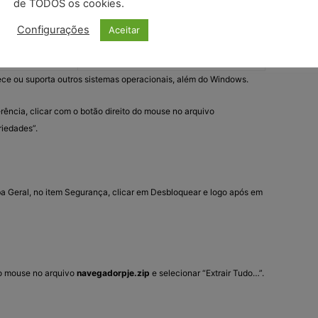
de TODOS os cookies.
Download
Configurações
Aceitar
Servidor 1
navegadorpje.zip
e ou suporta outros sistemas operacionais, além do Windows.
rência, clicar com o botão direito do mouse no arquivo
riedades”.
aba Geral, no item Segurança, clicar em Desbloquear e logo após em
 do mouse no arquivo
navegadorpje.zip
e selecionar “Extrair Tudo…”.