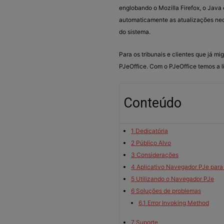
englobando o Mozilla Firefox, o Java e
automaticamente as atualizações nec
do sistema.
Para os tribunais e clientes que já 
PJeOffice. Com o PJeOffice temos a l
Conteúdo
1
Dedicatória
2
Público Alvo
3
Considerações
4
Aplicativo Navegador PJe para
5
Utilizando o Navegador PJe
6
Soluções de problemas
6.1
Error Invoking Method
7
Suporte