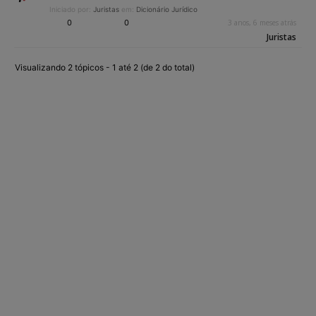
Iniciado por:
Juristas
em:
Dicionário Jurídico
0
0
3 anos, 6 meses atrás
Juristas
Visualizando 2 tópicos - 1 até 2 (de 2 do total)