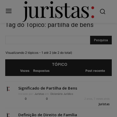
Tag do Tópico: partilha de bens
Visualizando 2 tópicos - 1 até 2 (de 2 do total)
TÓPICO
Vozes
Respostas
Post recente
Significado de Partilha de Bens
Iniciado por:
Juristas
em:
Dicionário Jurídico
0
0
2 anos, 7 meses atrás
Juristas
Definição de Direito de Família