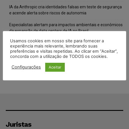
IA da Anthropic cria identidades falsas em teste de segurança
e acende alerta sobre riscos de autonomia
Especialistas alertam para impactos ambientais e econômicos
da expansão de data centers de IA no Brasil
Usamos cookies em nosso site para fornecer a
TSE reforça que sistemas das urnas eletrônicas tornam-se
experiência mais relevante, lembrando suas
invioláveis após assinatura digital e lacração
preferências e visitas repetidas. Ao clicar em “Aceitar”,
concorda com a utilização de TODOS os cookies.
STF inicia julgamento sobre constitucionalidade da proibição
dos jogos de azar no Brasil
Configurações
Aceitar
Juristas