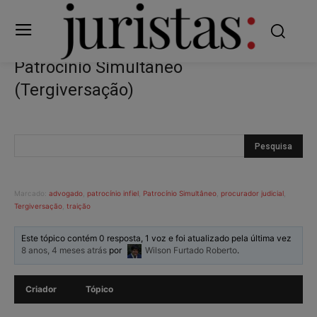
Patrocínio Simultâneo
(Tergiversação)
Marcado:
advogado
,
patrocínio infiel
,
Patrocínio Simultâneo
,
procurador judicial
,
Tergiversação
,
traição
Este tópico contém 0 resposta, 1 voz e foi atualizado pela última vez
8 anos, 4 meses atrás
por
Wilson Furtado Roberto
.
Criador
Tópico