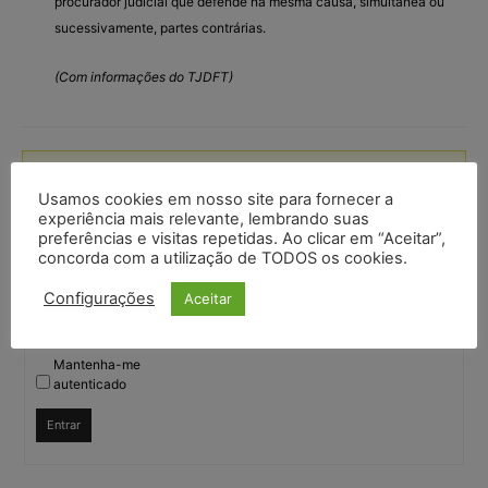
procurador judicial que defende na mesma causa, simultânea ou
sucessivamente, partes contrárias.
(Com informações do TJDFT)
Você deve fazer login para responder a este tópico.
Usamos cookies em nosso site para fornecer a
experiência mais relevante, lembrando suas
Nome de usuário:
preferências e visitas repetidas. Ao clicar em “Aceitar”,
concorda com a utilização de TODOS os cookies.
Senha:
Configurações
Aceitar
Mantenha-me
autenticado
Entrar