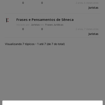
0
0
2 anos, 6 meses atrás
Juristas
Frases e Pensamentos de Sêneca
Iniciado por:
Juristas
em:
Frases Jurídicas
0
0
2 anos, 7 meses atrás
Juristas
Visualizando 7 tópicos - 1 até 7 (de 7 do total)