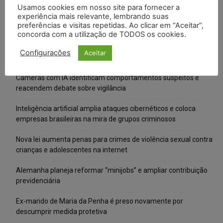
Usamos cookies em nosso site para fornecer a
experiência mais relevante, lembrando suas
preferências e visitas repetidas. Ao clicar em “Aceitar”,
concorda com a utilização de TODOS os cookies.
Configurações
Aceitar
Posts Recentes
Câmeras com IA identificam comportamentos suspeitos e
reacendem debate sobre vigilância
Inteligência artificial amplia ataques cibernéticos e coloca
empresas brasileiras na mira de grupos criminosos
Nova lei aumenta penas para crimes de violência sexual contra
crianças e adolescentes na internet
Alemanha planeja reformar “minijobs” e ampliar contribuição
previdenciária
Ex-marido de Maria da Penha é preso novamente por
descumprir medida protetiva