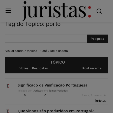
Tag do Tópico: porto
Visualizando 7 tópicos - 1 até 7 (de 7 do total)
TÓPICO
Vozes
Respostas
Post recente
Significado de Vinificação Portuguesa
Iniciado por:
Juristas
em:
Temas Variados
0
0
2 anos, 3 meses atrás
Juristas
Que vinhos são produzidos em Portugal?