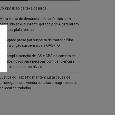
Composição da taxa de juros
Meta é alvo de denúncia após anúncios com
conteúdo sexual infantil gerado por IA circularem
em suas plataformas
Advogado preso por suspeita de matar o filho
tem inscrição suspensa pela OAB-TO
STF amplia isenção de IBS e CBS na compra de
veículos novos para pessoas com deficiência e
autistas de todos os níveis
Justiça do Trabalho mantém justa causa de
empregado que vendia canetas emagrecedoras
no local de trabalho