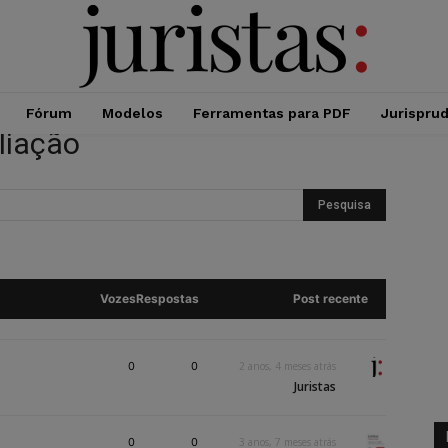
Fórum
Modelos
Ferramentas para PDF
Jurispru
liação
Vozes
Respostas
Post recente
0
0
2 anos, 4 meses atrás
Juristas
0
0
3 anos, 7 meses atrás