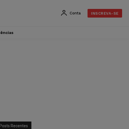
Conta
INSCREVA-SE
dências
Posts Recentes