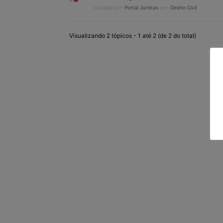
Iniciado por:
Portal Juristas
em:
Direito Civil
Visualizando 2 tópicos - 1 até 2 (de 2 do total)