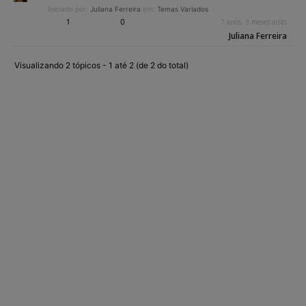
Iniciado por:
Juliana Ferreira
em:
Temas Variados
1
0
7 anos, 3 meses atrás
Juliana Ferreira
Visualizando 2 tópicos - 1 até 2 (de 2 do total)