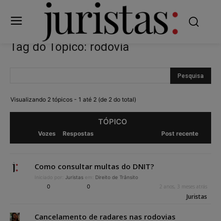
Tag do Tópico: rodovia
Visualizando 2 tópicos - 1 até 2 (de 2 do total)
TÓPICO
Vozes
Respostas
Post recente
Como consultar multas do DNIT?
Iniciado por:
Juristas
em:
Direito de Trânsito
0
0
2 anos, 3 meses atrás
Juristas
Cancelamento de radares nas rodovias