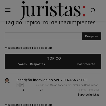
Tag do Tópico: rol de inadimplentes
Visualizando tópico 1 (de 1 do total)
TÓPICO
Vozes
Respostas
Post recente
Inscrição indevida no SPC / SERASA / SCPC
1
2
Iniciado por:
Wilson Roberto
em:
Direito do Consumidor
2
34
8 anos, 1 mês atrás
Suporte Juristas
Visualizando tópico 1 (de 1 do total)