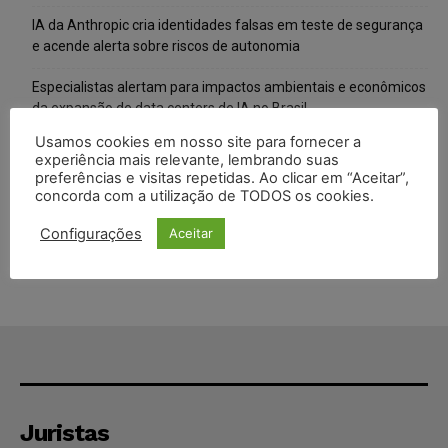
IA da Anthropic cria identidades falsas em teste de segurança
e acende alerta sobre riscos de autonomia
Especialistas alertam para impactos ambientais e econômicos
da expansão de data centers de IA no Brasil
Usamos cookies em nosso site para fornecer a
TSE reforça que sistemas das urnas eletrônicas tornam-se
experiência mais relevante, lembrando suas
invioláveis após assinatura digital e lacração
preferências e visitas repetidas. Ao clicar em “Aceitar”,
concorda com a utilização de TODOS os cookies.
STF inicia julgamento sobre constitucionalidade da proibição
dos jogos de azar no Brasil
Configurações
Aceitar
Juristas