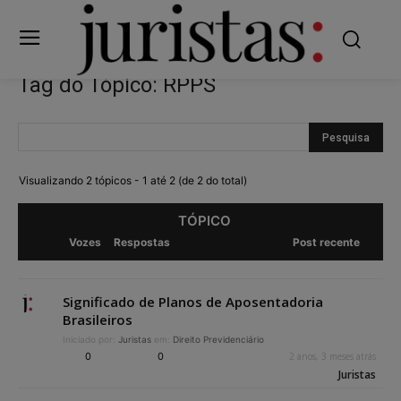
Tag do Tópico: RPPS
Visualizando 2 tópicos - 1 até 2 (de 2 do total)
TÓPICO
Vozes
Respostas
Post recente
Significado de Planos de Aposentadoria
Brasileiros
Iniciado por:
Juristas
em:
Direito Previdenciário
0
0
2 anos, 3 meses atrás
Juristas