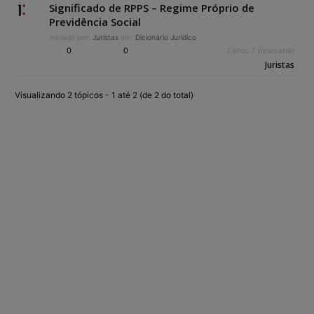
Significado de RPPS – Regime Próprio de
Previdência Social
Iniciado por:
Juristas
em:
Dicionário Jurídico
0
0
2 anos, 7 meses atrás
Juristas
Visualizando 2 tópicos - 1 até 2 (de 2 do total)