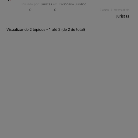
Iniciado por:
Juristas
em:
Dicionário Jurídico
0
0
2 anos, 7 meses atrás
Juristas
Visualizando 2 tópicos - 1 até 2 (de 2 do total)