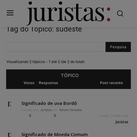
Tag do Tópico: sudeste
Visualizando 2 tópicos - 1 até 2 (de 2 do total)
TÓPICO
Vozes
Respostas
Post recente
Significado de uva Bordô
Iniciado por:
Juristas
em:
Temas Variados
0
0
2 anos, 3 meses atrás
Juristas
Significado de Moeda Comum