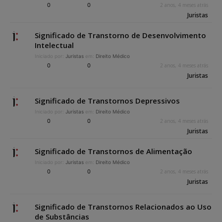
0
0
2 anos, 4 meses atrás
Juristas
Significado de Transtorno de Desenvolvimento
Intelectual
Iniciado por:
Juristas
em:
Direito Médico
0
0
2 anos, 4 meses atrás
Juristas
Significado de Transtornos Depressivos
Iniciado por:
Juristas
em:
Direito Médico
0
0
2 anos, 4 meses atrás
Juristas
Significado de Transtornos de Alimentação
Iniciado por:
Juristas
em:
Direito Médico
0
0
2 anos, 4 meses atrás
Juristas
Significado de Transtornos Relacionados ao Uso
de Substâncias