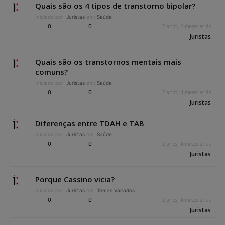
Quais são os 4 tipos de transtorno bipolar?
Iniciado por:
Juristas
em:
Saúde
0
0
2 anos, 2 meses atrás
Juristas
Quais são os transtornos mentais mais
comuns?
Iniciado por:
Juristas
em:
Saúde
0
0
2 anos, 4 meses atrás
Juristas
Diferenças entre TDAH e TAB
Iniciado por:
Juristas
em:
Saúde
0
0
2 anos, 4 meses atrás
Juristas
Porque Cassino vicia?
Iniciado por:
Juristas
em:
Temas Variados
0
0
2 anos, 4 meses atrás
Juristas