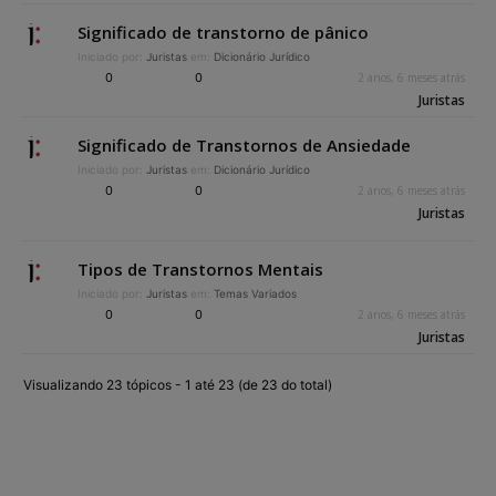
Significado de transtorno de pânico
Iniciado por:
Juristas
em:
Dicionário Jurídico
0
0
2 anos, 6 meses atrás
Juristas
Significado de Transtornos de Ansiedade
Iniciado por:
Juristas
em:
Dicionário Jurídico
0
0
2 anos, 6 meses atrás
Juristas
Tipos de Transtornos Mentais
Iniciado por:
Juristas
em:
Temas Variados
0
0
2 anos, 6 meses atrás
Juristas
Visualizando 23 tópicos - 1 até 23 (de 23 do total)