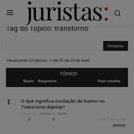
Tag do Tópico: transtorno
Visualizando 23 tópicos - 1 até 23 (de 23 do total)
TÓPICO
Vozes
Respostas
Post recente
O que significa oscilação de humor no
Transtorno Bipolar?
Iniciado por:
Juristas
em:
Saúde
0
0
2 anos, 2 meses atrás
Juristas