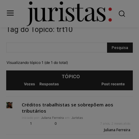
Tag do Tópico: trt10
Visualizando tópico 1 (de 1 do total)
TÓPICO
Vozes
Respostas
Post recente
Créditos trabalhistas se sobrepõem aos
tributários
Iniciado por:
Juliana Ferreira
em:
Juristas
1
0
7 anos, 2 meses atrás
Juliana Ferreira