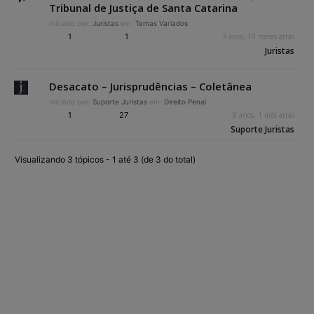
Tribunal de Justiça de Santa Catarina
Iniciado por:
Juristas
em:
Temas Variados
1
1
3 anos, 10 meses atrás
Juristas
Desacato – Jurisprudências – Coletânea
Iniciado por:
Suporte Juristas
em:
Direito Penal
1
27
8 anos, 1 mês atrás
Suporte Juristas
Visualizando 3 tópicos - 1 até 3 (de 3 do total)