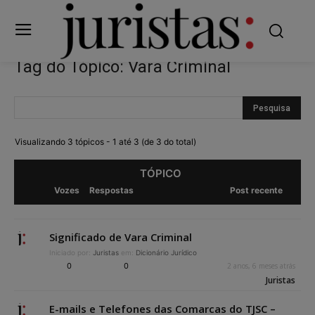
Tag do Tópico: Vara Criminal
Visualizando 3 tópicos - 1 até 3 (de 3 do total)
TÓPICO
Vozes
Respostas
Post recente
Significado de Vara Criminal
Iniciado por:
Juristas
em:
Dicionário Jurídico
0
0
2 anos, 6 meses atrás
Juristas
E-mails e Telefones das Comarcas do TJSC –