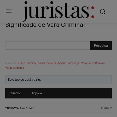
Significado de Vara Criminal
Marcado:
crime
,
criminal
,
poder
,
Poder Judiciário
,
sentença
,
Vara
,
Vara Criminal
,
Varas Criminais
Este tópico está vazio.
Criador
Tópico
20/01/2024 às 16:48
#331302