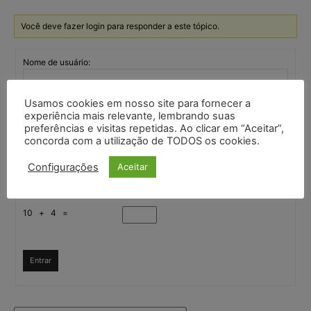
Você deve fazer login para responder a este tópico.
Nome de usuário:
Usamos cookies em nosso site para fornecer a
Senha:
experiência mais relevante, lembrando suas
preferências e visitas repetidas. Ao clicar em “Aceitar”,
concorda com a utilização de TODOS os cookies.
Mantenha-me
autenticado
Configurações
Aceitar
Confirme que você é uma pessoa
10 + 4 =
Entrar