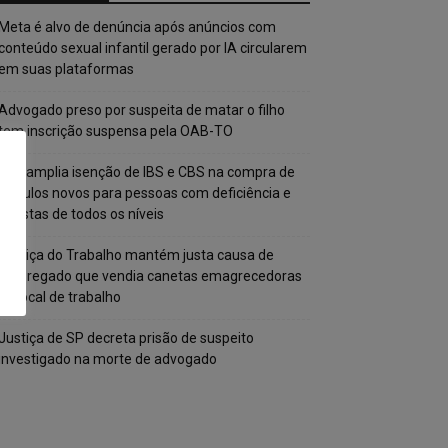
Meta é alvo de denúncia após anúncios com
conteúdo sexual infantil gerado por IA circularem
em suas plataformas
Advogado preso por suspeita de matar o filho
tem inscrição suspensa pela OAB-TO
STF amplia isenção de IBS e CBS na compra de
veículos novos para pessoas com deficiência e
autistas de todos os níveis
Justiça do Trabalho mantém justa causa de
empregado que vendia canetas emagrecedoras
no local de trabalho
Justiça de SP decreta prisão de suspeito
investigado na morte de advogado