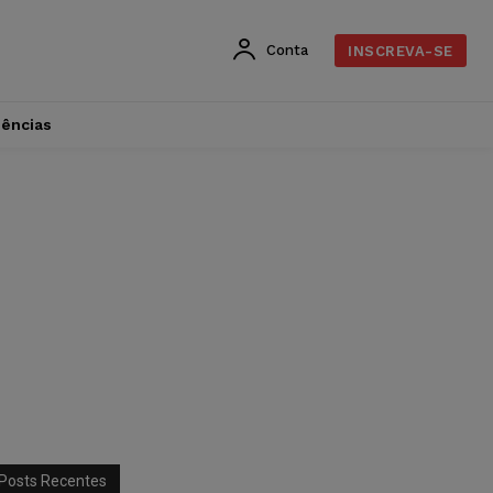
Conta
INSCREVA-SE
dências
Posts Recentes