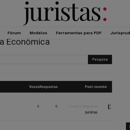
Fórum
Modelos
Ferramentas para PDF
Jurispru
cia Econômica
Vozes
Respostas
Post recente
0
0
2 anos, 6 meses atrás
Juristas