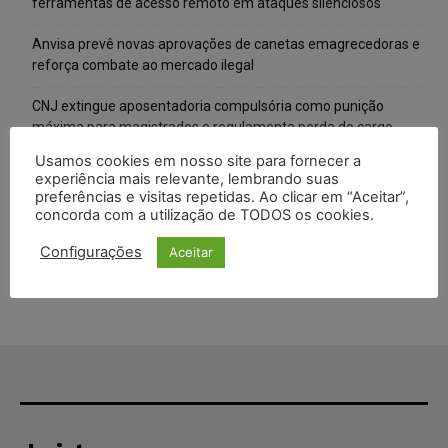
ferramentas de acesso remoto em ataques silenciosos
Anvisa prevê novas aprovações de canetas emagrecedoras e
reforça combate ao mercado ilegal
CNJ extingue aposentadoria compulsória como punição
máxima para magistrados e regulamenta perda do cargo
Usamos cookies em nosso site para fornecer a
Justiça de SP rejeita ação da família de Alexandre de Moraes
experiência mais relevante, lembrando suas
contra senador Alessandro Vieira
preferências e visitas repetidas. Ao clicar em “Aceitar”,
concorda com a utilização de TODOS os cookies.
Conselho Nacional de Justiça determina afastamento da juíza
Gabriela Hardt por dois anos
Configurações
Aceitar