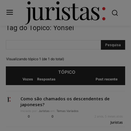
Tag do Tópico: Yonsei
Visualizando tópico 1 (de 1 do total)
TÓPICO
Vozes
Respostas
Post recente
Como são chamados os descendentes de
japoneses?
Iniciado por:
Juristas
em:
Temas Variados
0
0
2 anos, 5 meses atrás
Juristas