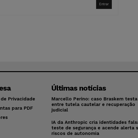
Entrar
esa
Últimas notícias
 de Privacidade
Marcello Perino: caso Braskem testa 
entre tutela cautelar e recuperação
ntas para PDF
judicial
res
IA da Anthropic cria identidades fal
o
teste de segurança e acende alerta 
riscos de autonomia