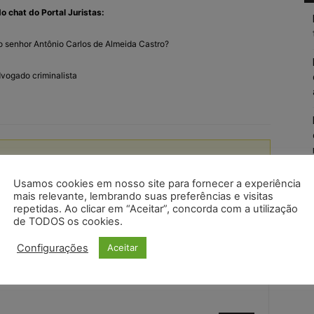
o chat do Portal Juristas:
o senhor Antônio Carlos de Almeida Castro?
vogado criminalista
Usamos cookies em nosso site para fornecer a experiência
mais relevante, lembrando suas preferências e visitas
repetidas. Ao clicar em “Aceitar”, concorda com a utilização
de TODOS os cookies.
Configurações
Aceitar