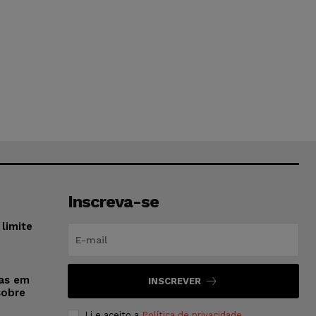
Inscreva-se
limite
sas em
INSCREVER
sobre
Li e aceito a
Política de privacidade
.