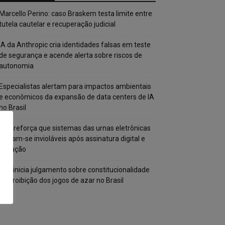
Marcello Perino: caso Braskem testa limite entre
tutela cautelar e recuperação judicial
IA da Anthropic cria identidades falsas em teste
de segurança e acende alerta sobre riscos de
autonomia
Especialistas alertam para impactos ambientais
e econômicos da expansão de data centers de IA
no Brasil
TSE reforça que sistemas das urnas eletrônicas
tornam-se invioláveis após assinatura digital e
lacração
STF inicia julgamento sobre constitucionalidade
da proibição dos jogos de azar no Brasil