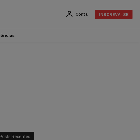
Conta
INSCREVA-SE
dências
Posts Recentes