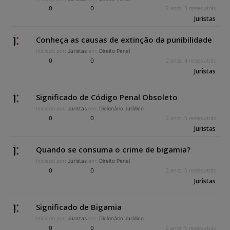
0
0
2 anos, 3 meses atrás
Juristas
Conheça as causas de extinção da punibilidade
Iniciado por:
Juristas
em:
Direito Penal
0
0
2 anos, 4 meses atrás
Juristas
Significado de Código Penal Obsoleto
Iniciado por:
Juristas
em:
Dicionário Jurídico
0
0
2 anos, 5 meses atrás
Juristas
Quando se consuma o crime de bigamia?
Iniciado por:
Juristas
em:
Direito Penal
0
0
2 anos, 5 meses atrás
Juristas
Significado de Bigamia
Iniciado por:
Juristas
em:
Dicionário Jurídico
0
0
2 anos, 5 meses atrás