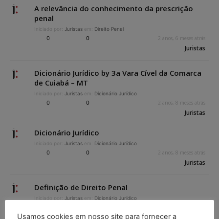
A relevância do conhecimento da prescrição
penal
Iniciado por:
Juristas
em:
Direito Penal
0
0
2 anos, 6 meses atrás
Juristas
Dicionário Jurídico by 3a Vara Cível da Comarca
de Cuiabá – MT
Iniciado por:
Juristas
em:
Dicionário Jurídico
0
0
2 anos, 8 meses atrás
Juristas
Dicionário Jurídico
Iniciado por:
Juristas
em:
Dicionário Jurídico
0
0
2 anos, 8 meses atrás
Juristas
Definição de Direito Penal
Iniciado por:
Juristas
em:
Dicionário Jurídico
0
0
3 anos, 7 meses atrás
Usamos cookies em nosso site para fornecer a
Juristas