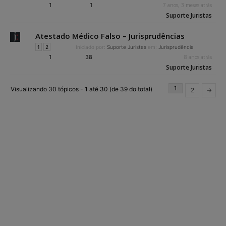
1
1
7 anos, 3 meses atrás
Suporte Juristas
Atestado Médico Falso – Jurisprudências
1
2
Iniciado por:
Suporte Juristas
em:
Jurisprudência
1
38
8 anos atrás
Suporte Juristas
1
Visualizando 30 tópicos - 1 até 30 (de 39 do total)
2
→