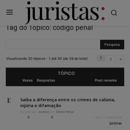
Tag do Tópico: código penal
1
Visualizando 30 tópicos - 1 até 30 (de 39 do total)
2
→
TÓPICO
Vozes
Respostas
Post recente
Saiba a diferença entre os crimes de calúnia,
injúria e difamação
Iniciado por:
Juristas
em:
Direito Penal
0
0
1 ano, 11 meses atrás
Juristas