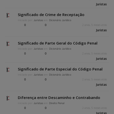
Juristas
Significado de Crime de Receptação
Iniciado por:
Juristas
em:
Dicionário Jurídico
0
0
2 anos, 5 meses atrás
Juristas
Significado de Parte Geral do Código Penal
Iniciado por:
Juristas
em:
Dicionário Jurídico
0
0
2 anos, 5 meses atrás
Juristas
Significado de Parte Especial do Código Penal
Iniciado por:
Juristas
em:
Dicionário Jurídico
0
0
2 anos, 5 meses atrás
Juristas
Diferença entre Descaminho e Contrabando
Iniciado por:
Juristas
em:
Direito Penal
0
0
2 anos, 5 meses atrás
Juristas