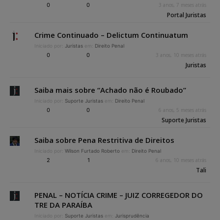
0
0
3 anos, 7 meses atrás
Portal Juristas
Crime Continuado – Delictum Continuatum
Iniciado por:
Juristas
em:
Direito Penal
0
0
3 anos, 10 meses atrás
Juristas
Saiba mais sobre “Achado não é Roubado”
Iniciado por:
Suporte Juristas
em:
Direito Penal
0
0
6 anos, 5 meses atrás
Suporte Juristas
Saiba sobre Pena Restritiva de Direitos
Iniciado por:
Wilson Furtado Roberto
em:
Direito Penal
2
1
6 anos, 10 meses atrás
Tali
PENAL – NOTÍCIA CRIME – JUIZ CORREGEDOR DO
TRE DA PARAÍBA
Iniciado por:
Suporte Juristas
em:
Jurisprudência