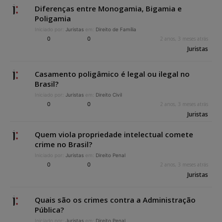
Diferenças entre Monogamia, Bigamia e
Poligamia
Iniciado por:
Juristas
em:
Direito de Família
0
0
2 anos, 3 meses atrás
Juristas
Casamento poligâmico é legal ou ilegal no
Brasil?
Iniciado por:
Juristas
em:
Direito Civil
0
0
2 anos, 3 meses atrás
Juristas
Quem viola propriedade intelectual comete
crime no Brasil?
Iniciado por:
Juristas
em:
Direito Penal
0
0
2 anos, 3 meses atrás
Juristas
Quais são os crimes contra a Administração
Pública?
Iniciado por:
Juristas
em:
Direito Penal