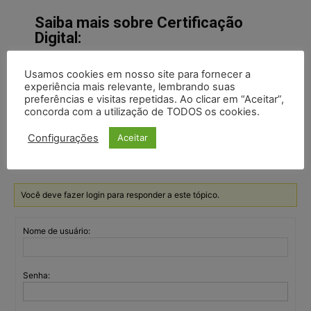
Saiba mais sobre Certificação
Digital:
Certificação Digital será obrigatória para empresas e MEI
Usamos cookies em nosso site para fornecer a
experiência mais relevante, lembrando suas
Fake news podem ser evitadas com certificado digital
preferências e visitas repetidas. Ao clicar em “Aceitar”,
Entenda a importância da certificação digital para exercício
concorda com a utilização de TODOS os cookies.
da advocacia
Configurações
Hospital de Brasília adere à certificação digital ICP-Brasil
Aceitar
Você deve fazer login para responder a este tópico.
Nome de usuário:
Senha: