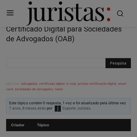
Certificado Digital para Sociedades
de Advogados (OAB)
Marcado:
advogados
,
certificado digital
,
e-cnpj
,
juristas certificação digital
,
smart
card
,
sociedades de advogados
,
token
Este tópico contém 0 resposta, 1 voz e foi atualizado pela última vez
7 anos, 8 meses atrás
por
Suporte Juristas
.
Criador
Tópico