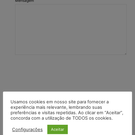
Mensagem
Usamos cookies em nosso site para fornecer a
Enviar
experiência mais relevante, lembrando suas
preferências e visitas repetidas. Ao clicar em “Aceitar”,
concorda com a utilização de TODOS os cookies.
(1) AVALIAÇÃO DOS EFEITOS DA POLÍTICA NACIONAL DE
Configurações
Aceitar
MOBILIDADE URBANA POR ….
https://bing.com/search?