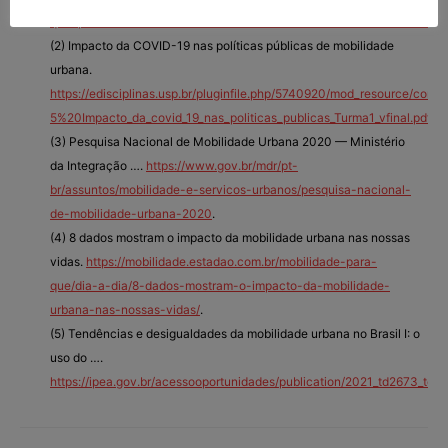
q=Impacto+da+Pol%c3%adtica+Nacional+de+Mobilidade+Urbana+no+
(2) Impacto da COVID-19 nas políticas públicas de mobilidade
urbana.
https://edisciplinas.usp.br/pluginfile.php/5740920/mod_resource/conte
5%20Impacto_da_covid_19_nas_politicas_publicas_Turma1_vfinal.pdf
.
(3) Pesquisa Nacional de Mobilidade Urbana 2020 — Ministério
da Integração ….
https://www.gov.br/mdr/pt-
br/assuntos/mobilidade-e-servicos-urbanos/pesquisa-nacional-
de-mobilidade-urbana-2020
.
(4) 8 dados mostram o impacto da mobilidade urbana nas nossas
vidas.
https://mobilidade.estadao.com.br/mobilidade-para-
que/dia-a-dia/8-dados-mostram-o-impacto-da-mobilidade-
urbana-nas-nossas-vidas/
.
(5) Tendências e desigualdades da mobilidade urbana no Brasil I: o
uso do ….
https://ipea.gov.br/acessooportunidades/publication/2021_td2673_ten