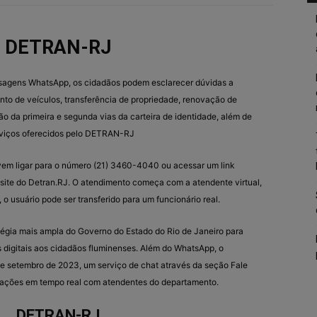
DETRAN-RJ
nsagens WhatsApp, os cidadãos podem esclarecer dúvidas a
nto de veículos, transferência de propriedade, renovação de
ão da primeira e segunda vias da carteira de identidade, além de
erviços oferecidos pelo DETRAN-RJ
devem ligar para o número (21) 3460-4040 ou acessar um link
do site do Detran.RJ. O atendimento começa com a atendente virtual,
 o usuário pode ser transferido para um funcionário real.
atégia mais ampla do Governo do Estado do Rio de Janeiro para
s digitais aos cidadãos fluminenses. Além do WhatsApp, o
e setembro de 2023, um serviço de chat através da seção Fale
erações em tempo real com atendentes do departamento.
DETRAN-RJ