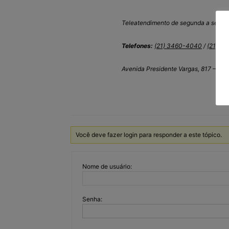
Teleatendimento de segunda a sexta-f
Telefones:
(21) 3460-4040
/
(21) 3
Avenida Presidente Vargas, 817 – Cent
Você deve fazer login para responder a este tópico.
Nome de usuário:
Senha: