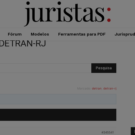
Fórum
Modelos
Ferramentas para PDF
Jurispru
 DETRAN-RJ
Marcado:
detran
,
detran-rj
#345541