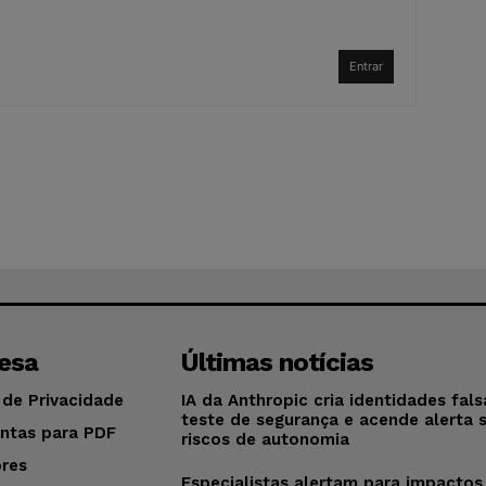
Entrar
esa
Últimas notícias
 de Privacidade
IA da Anthropic cria identidades fal
teste de segurança e acende alerta 
ntas para PDF
riscos de autonomia
res
Especialistas alertam para impactos