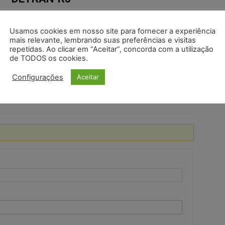
eira, das 6h às 21h.
Usamos cookies em nosso site para fornecer a experiência
mais relevante, lembrando suas preferências e visitas
460-4041
/
(21) 3460-4042
repetidas. Ao clicar em “Aceitar”, concorda com a utilização
de TODOS os cookies.
ro, Rio de Janeiro – RJ | 20.071 – 004
Configurações
Aceitar
Ouvidoria