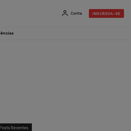
Conta
INSCREVA-SE
dências
Posts Recentes