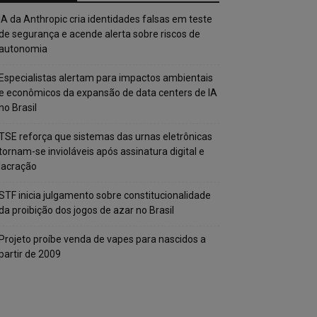
IA da Anthropic cria identidades falsas em teste
de segurança e acende alerta sobre riscos de
autonomia
Especialistas alertam para impactos ambientais
e econômicos da expansão de data centers de IA
no Brasil
TSE reforça que sistemas das urnas eletrônicas
tornam-se invioláveis após assinatura digital e
lacração
STF inicia julgamento sobre constitucionalidade
da proibição dos jogos de azar no Brasil
Projeto proíbe venda de vapes para nascidos a
partir de 2009