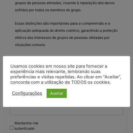
grupos de pessoas afetadas, visando à reparação dos danos
sofridos por todos os membros do grupo.
Essas distinções são importantes para a compreensão e a
aplicação adequada do direito coletivo, garantindo a proteção
efetiva dos interesses de grupos de pessoas afetadas por
situações comuns.
Usamos cookies em nosso site para fornecer a
Você deve fazer login para responder a este tópico.
experiência mais relevante, lembrando suas
preferências e visitas repetidas. Ao clicar em “Aceitar”,
concorda com a utilização de TODOS os cookies.
Nome de usuário:
Configurações
Aceitar
Senha:
Mantenha-me
autenticado