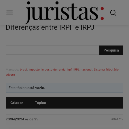
Diferenças entre IRPF e IRPJ
Marcado:
brasil
,
imposto
,
imposto de renda
,
irpf
,
IRPJ
,
nacional
,
Sistema Tributário
,
tributo
Este tópico está vazio.
Criador
Tópico
26/04/2024 às 08:35
#344712