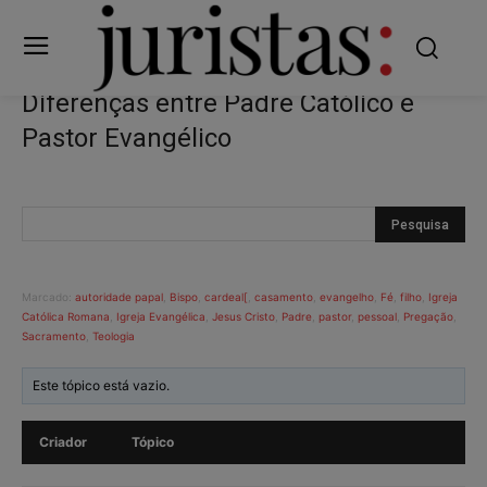
Diferenças entre Padre Católico e
Pastor Evangélico
Marcado:
autoridade papal
,
Bispo
,
cardeal[
,
casamento
,
evangelho
,
Fé
,
filho
,
Igreja
Católica Romana
,
Igreja Evangélica
,
Jesus Cristo
,
Padre
,
pastor
,
pessoal
,
Pregação
,
Sacramento
,
Teologia
Este tópico está vazio.
Criador
Tópico