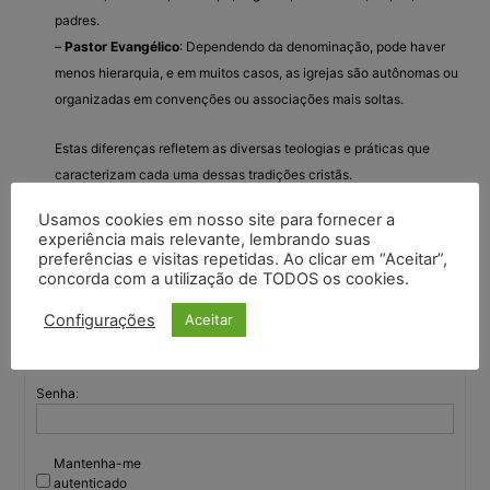
padres.
–
Pastor Evangélico
: Dependendo da denominação, pode haver
menos hierarquia, e em muitos casos, as igrejas são autônomas ou
organizadas em convenções ou associações mais soltas.
Estas diferenças refletem as diversas teologias e práticas que
caracterizam cada uma dessas tradições cristãs.
Usamos cookies em nosso site para fornecer a
experiência mais relevante, lembrando suas
preferências e visitas repetidas. Ao clicar em “Aceitar”,
Você deve fazer login para responder a este tópico.
concorda com a utilização de TODOS os cookies.
Configurações
Aceitar
Nome de usuário:
Senha:
Mantenha-me
autenticado