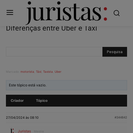
Diferenças entre Uber e Táxi
Marcado:
motorista
,
Táxi
,
Taxista
,
Uber
Este tópico está vazio.
Criador
Tópico
27/04/2024 às 08:10
#344842
Juristas
Mestre