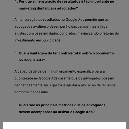
Por que a mensuração de resultados é tão importante no
marketing digital para advogados?
A mensuração de resultados no Google Ads permite que os
advogados avaliem o desempenho das campanhas e façam
ajustes com base em dados concretos, maximizando o retorno do
investimento em publicidade.
Qual a vantagem de ter controle total sobre o orçamento
no Google Ads?
A capacidade de definir um orçamento específico para a
publicidade no Google Ads garante que os advogados possam
gerir eficazmente seus gastos e ajustar a alocação de recursos
conforme necessário.
Quais são as principais métricas que os advogados
devem acompanhar ao utilizar o Google Ads?
Ao implementar campanhas no Google Ads, é fundamental