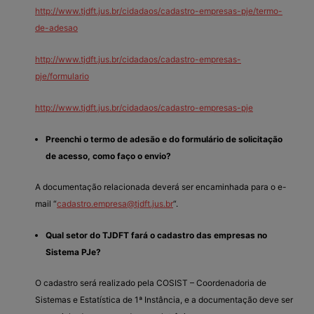
http://www.tjdft.jus.br/cidadaos/cadastro-empresas-pje/termo-
de-adesao
http://www.tjdft.jus.br/cidadaos/cadastro-empresas-
pje/formulario
http://www.tjdft.jus.br/cidadaos/cadastro-empresas-pje
Preenchi o termo de adesão e do formulário de solicitação
de acesso, como faço o envio?
A documentação relacionada deverá ser encaminhada para o e-
mail “
cadastro.empresa@tjdft.jus.br
“.
Qual setor do TJDFT fará o cadastro das empresas no
Sistema PJe?
O cadastro será realizado pela COSIST – Coordenadoria de
Sistemas e Estatística de 1ª Instância, e a documentação deve ser