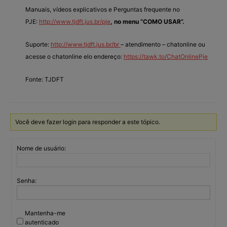
Manuais, vídeos explicativos e Perguntas frequente no
PJE:
http://www.tjdft.jus.br/pje
, no menu “COMO USAR”.
Suporte:
http://www.tjdft.jus.br/br
– atendimento – chatonline ou
acesse o chatonline elo endereço:
https://tawk.to/ChatOnlinePje
Fonte: TJDFT
Você deve fazer login para responder a este tópico.
Nome de usuário:
Senha:
Mantenha-me
autenticado