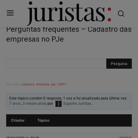
Perguntas frequentes – Cadastro das
empresas no PJe
Marcado:
cadastro
,
empresa
,
pje
,
TJDFT
Este tópico contém 0 resposta, 1 voz e foi atualizado pela última vez
7 anos, 3 meses atrás
por
Suporte Juristas
.
Criador
Tópico
16/04/2019 às 20:16
#155645