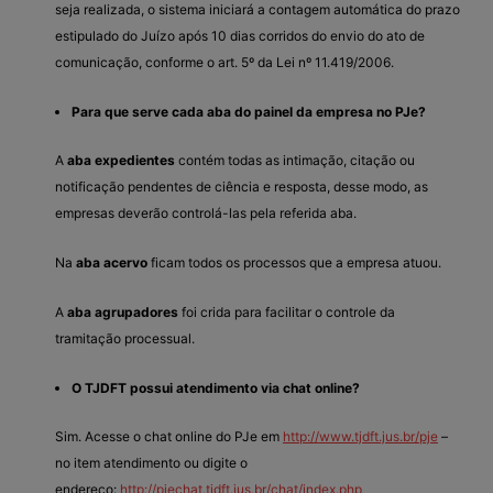
seja realizada, o sistema iniciará a contagem automática do prazo
estipulado do Juízo após 10 dias corridos do envio do ato de
comunicação, conforme o art. 5º da Lei nº 11.419/2006.
Para que serve cada aba do painel da empresa no PJe?
A
aba expedientes
contém todas as intimação, citação ou
notificação pendentes de ciência e resposta, desse modo, as
empresas deverão controlá-las pela referida aba.
Na
aba acervo
ficam todos os processos que a empresa atuou.
A
aba agrupadores
foi crida para facilitar o controle da
tramitação processual.
O TJDFT possui atendimento via chat online?
Sim. Acesse o chat online do PJe em
http://www.tjdft.jus.br/pje
–
no item atendimento ou digite o
endereço:
http://pjechat.tjdft.jus.br/chat/index.php