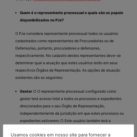
Quem é o representante processual e quais são os papeis
disponibilizados no PJe?
O PJe considera representante processual todos os usuários
cadastrados como representantes de Procuradorias ou de
Defensorias, portanto, procuradores e defensores,
respectivamente. No cadastro destes representantes deve-se
determinar qual a atuação que estes usuários terão em seus
respectivos Órgãos de Representação. As opções de atuação
existentes são as seguintes:
Gestor
○ O representante processual configurado como
gestor terá acesso total a todos os processos e expedientes
direcionados para o seu Órgão de Representação,
independentemente da jurisdição em que estes processos ou
expedientes estiverem; ○ Este usuário também terá a
permissão para alterar informações do cadastro do órgão de
Usamos cookies em nosso site para fornecer a
representação vinculado ao seu perfil e incluir, alterar dados