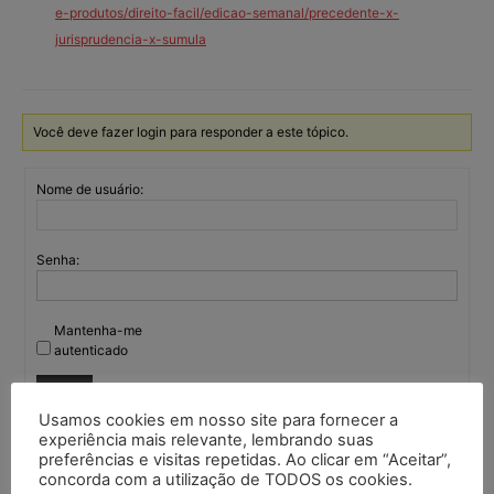
e-produtos/direito-facil/edicao-semanal/precedente-x-
jurisprudencia-x-sumula
Você deve fazer login para responder a este tópico.
Nome de usuário:
Senha:
Mantenha-me
autenticado
Entrar
Usamos cookies em nosso site para fornecer a
experiência mais relevante, lembrando suas
preferências e visitas repetidas. Ao clicar em “Aceitar”,
concorda com a utilização de TODOS os cookies.
Continuar com
Google