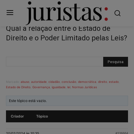
Qual a relação entre o Estado de
Direito e o Poder Limitado pelas Leis?
Marcado:
abuso
,
autoridade
,
cidadão
,
conclusão
,
democrática
,
direito
,
estado
,
Estado de Direito
,
Governança
,
igualdade
,
lei
,
Normas Jurídicas
Este tópico está vazio.
Criador
Tópico
20/02/2024 às 10:35
#336664