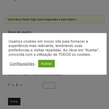
Você deve fazer login para responder a este tópico.
Nome de usuário:
Usamos cookies em nosso site para fornecer a
experiência mais relevante, lembrando suas
Senha:
preferências e visitas repetidas. Ao clicar em “Aceitar”,
concorda com a utilização de TODOS os cookies.
Mantenha-me
Configurações
Aceitar
autenticado
Confirme que você é uma pessoa
7 + 8 =
Entrar