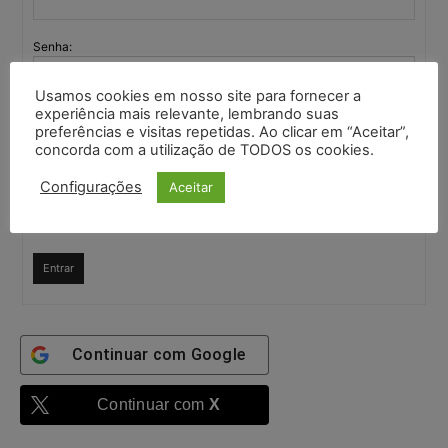
Senha:
Usamos cookies em nosso site para fornecer a
Mantenha-me
experiência mais relevante, lembrando suas
autenticado
preferências e visitas repetidas. Ao clicar em “Aceitar”,
concorda com a utilização de TODOS os cookies.
Confirme que você é uma pessoa
Configurações
Aceitar
0 + 2 =
Entrar
Continuar com
Google
Continuar com
X