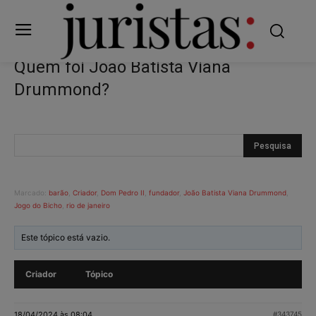
Quem foi João Batista Viana
Drummond?
Marcado:
barão
,
Criador
,
Dom Pedro II
,
fundador
,
João Batista Viana Drummond
,
Jogo do Bicho
,
rio de janeiro
Este tópico está vazio.
Criador
Tópico
18/04/2024 às 08:04
#343745