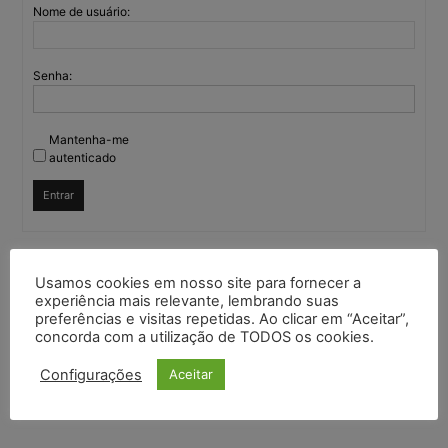
Nome de usuário:
Senha:
Mantenha-me
autenticado
Entrar
Continuar com
Google
Usamos cookies em nosso site para fornecer a
experiência mais relevante, lembrando suas
preferências e visitas repetidas. Ao clicar em “Aceitar”,
Continuar com
X
concorda com a utilização de TODOS os cookies.
Configurações
Aceitar