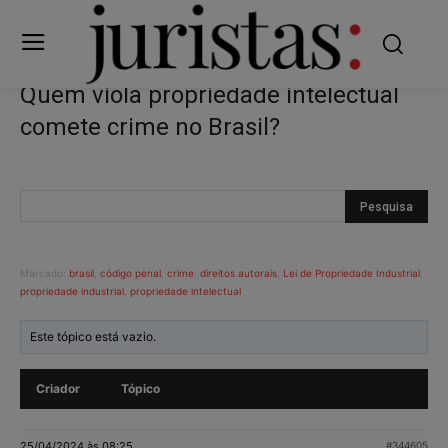
Quem viola propriedade intelectual
comete crime no Brasil?
Marcado:
brasil
,
código penal
,
crime
,
direitos autorais
,
Lei de Propriedade Industrial
,
propriedade industrial
,
propriedade intelectual
Este tópico está vazio.
Criador
Tópico
25/04/2024 às 08:25
#344605