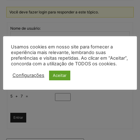
Você deve fazer login para responder a este tópico.
Nome de usuário:
Usamos cookies em nosso site para fornecer a
Senha:
experiência mais relevante, lembrando suas
preferências e visitas repetidas. Ao clicar em “Aceitar”,
concorda com a utilização de TODOS os cookies.
Mantenha-me
autenticado
Configurações
Aceitar
Confirme que você é uma pessoa
5 + 7 =
Entrar