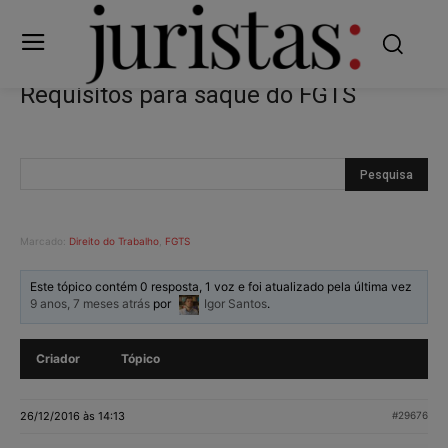
Requisitos para saque do FGTS
Marcado:
Direito do Trabalho
,
FGTS
Este tópico contém 0 resposta, 1 voz e foi atualizado pela última vez
9 anos, 7 meses atrás
por
Igor Santos
.
Criador
Tópico
26/12/2016 às 14:13
#29676