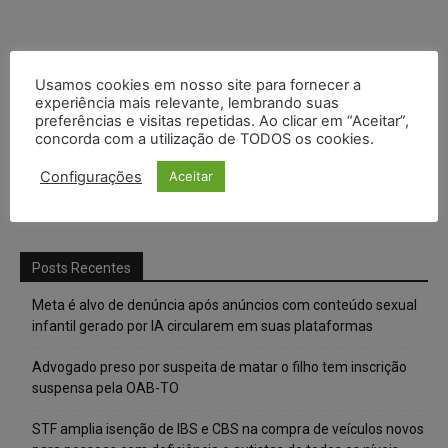
Usamos cookies em nosso site para fornecer a
experiência mais relevante, lembrando suas
preferências e visitas repetidas. Ao clicar em “Aceitar”,
concorda com a utilização de TODOS os cookies.
Configurações
Aceitar
Posts Recentes
Meta é alvo de denúncia após anúncios com conteúdo sexual
infantil gerado por IA circularem em suas plataformas
Advogado preso por suspeita de matar o filho tem inscrição
suspensa pela OAB-TO
STF amplia isenção de IBS e CBS na compra de veículos novos