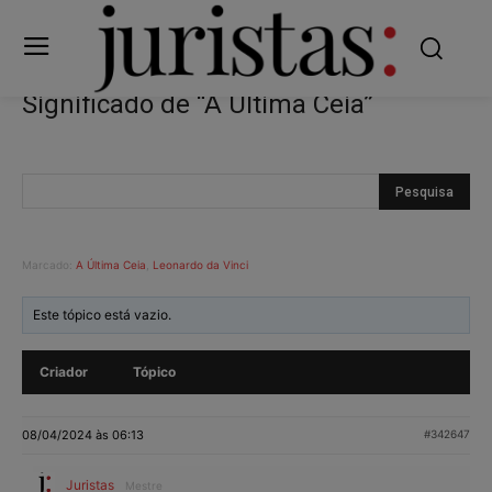
Significado de “A Última Ceia”
Marcado:
A Última Ceia
,
Leonardo da Vinci
Este tópico está vazio.
Criador
Tópico
08/04/2024 às 06:13
#342647
Juristas
Mestre