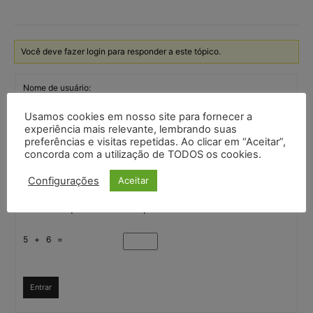
Você deve fazer login para responder a este tópico.
Nome de usuário:
Usamos cookies em nosso site para fornecer a
experiência mais relevante, lembrando suas
Senha:
preferências e visitas repetidas. Ao clicar em “Aceitar”,
concorda com a utilização de TODOS os cookies.
Mantenha-me
Configurações
Aceitar
autenticado
Confirme que você é uma pessoa
5 + 6 =
Entrar