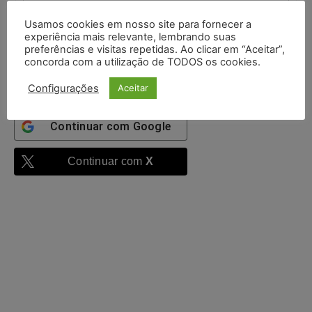
Usamos cookies em nosso site para fornecer a
Mantenha-me
experiência mais relevante, lembrando suas
autenticado
preferências e visitas repetidas. Ao clicar em “Aceitar”,
concorda com a utilização de TODOS os cookies.
Entrar
Configurações
Aceitar
Continuar com
Google
Continuar com
X