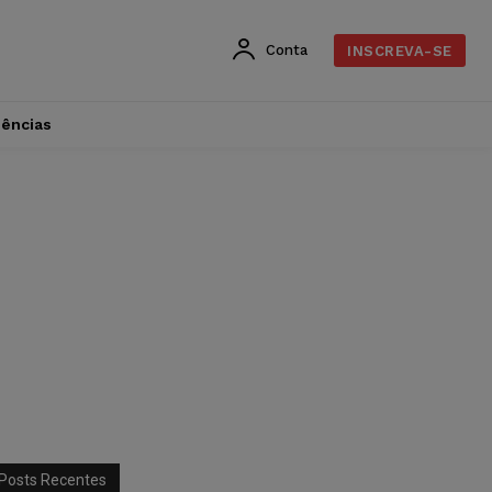
Conta
INSCREVA-SE
dências
Posts Recentes