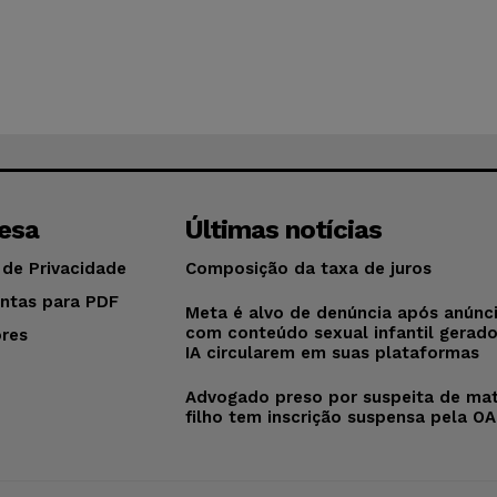
esa
Últimas notícias
 de Privacidade
Composição da taxa de juros
ntas para PDF
Meta é alvo de denúncia após anúnc
com conteúdo sexual infantil gerad
res
IA circularem em suas plataformas
o
Advogado preso por suspeita de mat
filho tem inscrição suspensa pela O