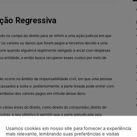
ção Regressiva
ado no campo do direito para se referir a uma ação judicial em que
 os valores ou danos que foram pagos a terceiros devido a uma
corre quando alguém é legalmente obrigado a arcar com despesas
u entidade, e então busca recuperar esses custos por meio de
 ocorre no âmbito da responsabilidade civil, em que uma pessoa
ausados a outra e, posteriormente, a parte lesada pode entrar com
eembolso dos valores pagos em virtude desse dano.
várias áreas do direito, como direito do consumidor, direito do
 outras, e seu objetivo é permitir que a parte prejudicada seja
que teve que suportar devido à ação ou omissão de terceiros.
Usamos cookies em nosso site para fornecer a experiência
mais relevante, lembrando suas preferências e visitas