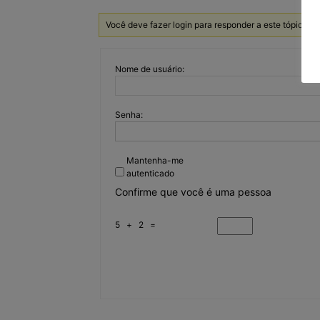
Você deve fazer login para responder a este tópico.
Nome de usuário:
Senha:
Mantenha-me
autenticado
Confirme que você é uma pessoa
5 + 2 =