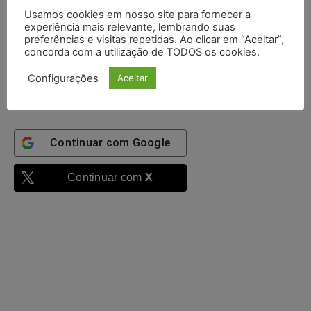
Usamos cookies em nosso site para fornecer a
experiência mais relevante, lembrando suas
preferências e visitas repetidas. Ao clicar em “Aceitar”,
Mantenha-me
concorda com a utilização de TODOS os cookies.
autenticado
Configurações
Aceitar
Entrar
Continuar com
Google
Continuar com
X