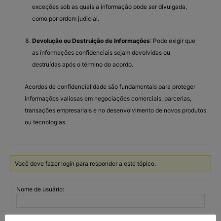
exceções sob as quais a informação pode ser divulgada,
como por ordem judicial.
Devolução ou Destruição de Informações
: Pode exigir que
as informações confidenciais sejam devolvidas ou
destruídas após o término do acordo.
Acordos de confidencialidade são fundamentais para proteger
informações valiosas em negociações comerciais, parcerias,
transações empresariais e no desenvolvimento de novos produtos
ou tecnologias.
Você deve fazer login para responder a este tópico.
Nome de usuário:
Senha: