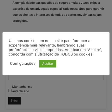
A complexidade das questões de seguros muitas vezes exige a
expertise de um advogado especializado nessa área para garantir
que os direitos e interesses de todas as partes envolvidas sejam
protegidos.
Usamos cookies em nosso site para fornecer a
Você deve fazer login para responder a este tópico.
experiência mais relevante, lembrando suas
preferências e visitas repetidas. Ao clicar em “Aceitar”,
concorda com a utilização de TODOS os cookies.
Nome de usuário:
Configurações
Aceitar
Senha:
Mantenha-me
autenticado
Entrar