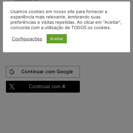
autenticado
Usamos cookies em nosso site para fornecer a
Confirme que você é uma pessoa
experiência mais relevante, lembrando suas
preferências e visitas repetidas. Ao clicar em “Aceitar”,
9 + 6 =
concorda com a utilização de TODOS os cookies.
Configurações
Aceitar
Entrar
Continuar com
Google
Continuar com
X