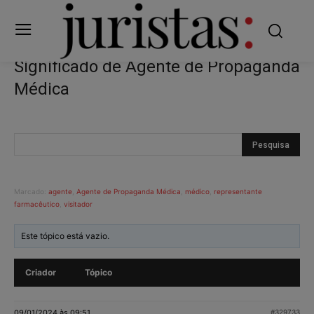
Significado de Agente de Propaganda
Médica
Marcado:
agente
,
Agente de Propaganda Médica
,
médico
,
representante
farmacêutico
,
visitador
Este tópico está vazio.
Criador
Tópico
09/01/2024 às 09:51
#329733