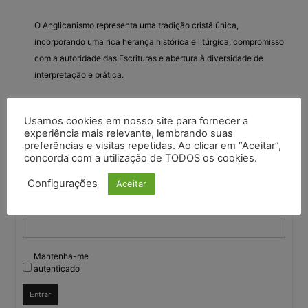
O Anglicanismo representa uma tradição cristã única,
incorporando uma rica herança histórica e litúrgica, compromisso
com a autoridade das Escrituras e abertura à diversidade de
interpretação e prática.
Usamos cookies em nosso site para fornecer a
experiência mais relevante, lembrando suas
Você deve fazer login para responder a este tópico.
preferências e visitas repetidas. Ao clicar em “Aceitar”,
concorda com a utilização de TODOS os cookies.
Nome de usuário:
Configurações
Aceitar
Senha:
Mantenha-me
autenticado
Entrar