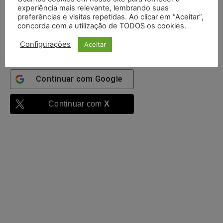
5 + 1 =
experiência mais relevante, lembrando suas
preferências e visitas repetidas. Ao clicar em “Aceitar”,
concorda com a utilização de TODOS os cookies.
Entrar
Configurações
Aceitar
Continuar com
Google
Continuar com
X