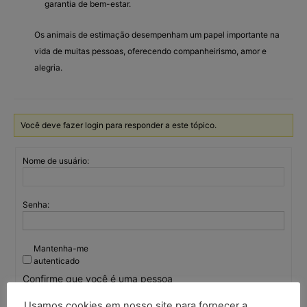
garantia de bem-estar.
Os animais de estimação desempenham um papel importante na
vida de muitas pessoas, oferecendo companheirismo, amor e
alegria.
Você deve fazer login para responder a este tópico.
Nome de usuário:
Senha:
Mantenha-me
autenticado
Confirme que você é uma pessoa
Usamos cookies em nosso site para fornecer a