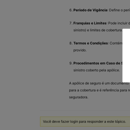
Período de Vigência
: Define o per
Franquias e Limites
: Pode incluir
sinistro) e limites de cobertura.
Termos e Condições
: Contém toda
provido.
Procedimentos em Caso de Sinis
sinistro coberto pela apólice.
A apólice de seguro é um documento c
para a cobertura e é referência para 
seguradora.
Você deve fazer login para responder a este tópico.