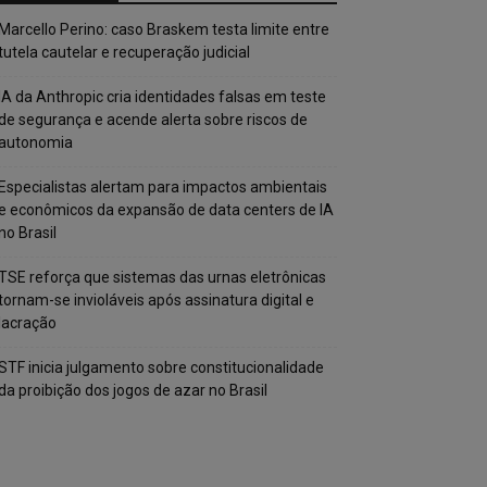
Marcello Perino: caso Braskem testa limite entre
tutela cautelar e recuperação judicial
IA da Anthropic cria identidades falsas em teste
de segurança e acende alerta sobre riscos de
autonomia
Especialistas alertam para impactos ambientais
e econômicos da expansão de data centers de IA
no Brasil
TSE reforça que sistemas das urnas eletrônicas
tornam-se invioláveis após assinatura digital e
lacração
STF inicia julgamento sobre constitucionalidade
da proibição dos jogos de azar no Brasil