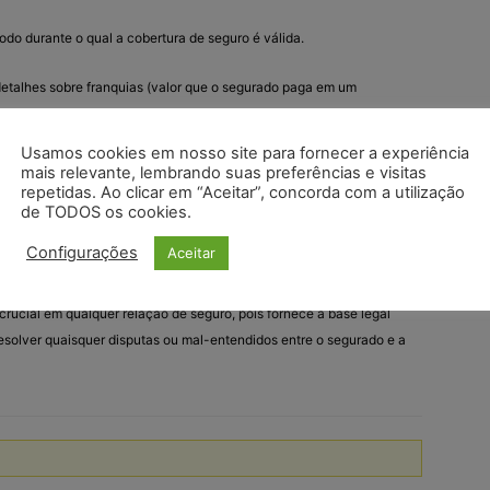
íodo durante o qual a cobertura de seguro é válida.
 detalhes sobre franquias (valor que o segurado paga em um
Usamos cookies em nosso site para fornecer a experiência
s as cláusulas, termos e condições sob os quais o seguro é
mais relevante, lembrando suas preferências e visitas
repetidas. Ao clicar em “Aceitar”, concorda com a utilização
de TODOS os cookies.
tro
: Instruções sobre como proceder no caso de ocorrer um
Configurações
Aceitar
rucial em qualquer relação de seguro, pois fornece a base legal
resolver quaisquer disputas ou mal-entendidos entre o segurado e a