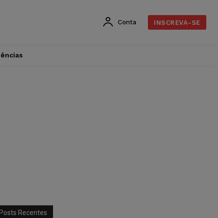
Conta
INSCREVA-SE
dências
Posts Recentes