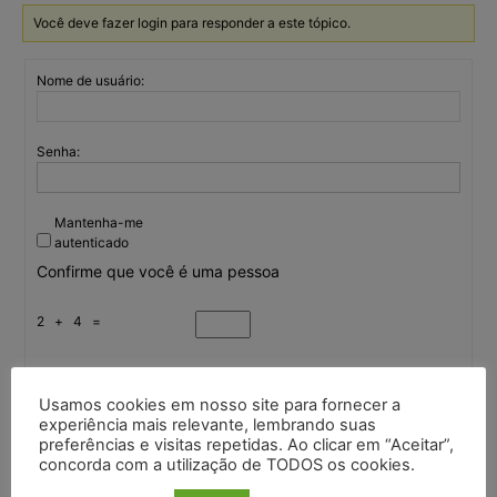
Você deve fazer login para responder a este tópico.
Nome de usuário:
Senha:
Mantenha-me
autenticado
Confirme que você é uma pessoa
2 + 4 =
Entrar
Usamos cookies em nosso site para fornecer a
experiência mais relevante, lembrando suas
preferências e visitas repetidas. Ao clicar em “Aceitar”,
concorda com a utilização de TODOS os cookies.
Continuar com
Google