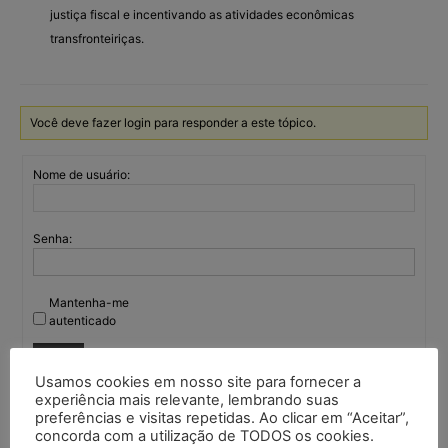
justiça fiscal e incentivando as atividades econômicas
transfronteiriças.
Você deve fazer login para responder a este tópico.
Nome de usuário:
Senha:
Mantenha-me
autenticado
Entrar
Usamos cookies em nosso site para fornecer a
experiência mais relevante, lembrando suas
preferências e visitas repetidas. Ao clicar em “Aceitar”,
concorda com a utilização de TODOS os cookies.
Continuar com
Google