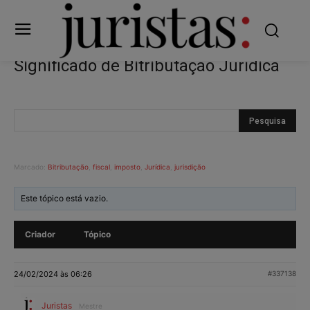
Significado de Bitributação Jurídica
Marcado:
Bitributação
,
fiscal
,
imposto
,
Jurídica
,
jurisdição
Este tópico está vazio.
Criador
Tópico
24/02/2024 às 06:26
#337138
Juristas
Mestre