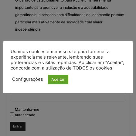
O Cartão de Estacionamento para PcD é uma ferramenta
importante para promover a inclusão e a acessibilidade,
garantindo que pessoas com dificuldades de locomoção possam
participar mais ativamente da sociedade com maior
independência.
Usamos cookies em nosso site para fornecer a
Você deve fazer login para responder a este tópico.
experiência mais relevante, lembrando suas
preferências e visitas repetidas. Ao clicar em “Aceitar”,
concorda com a utilização de TODOS os cookies.
Nome de usuário:
Configurações
Aceitar
Senha:
Mantenha-me
autenticado
Entrar