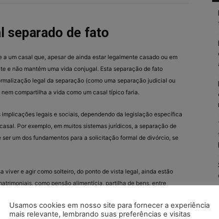
l separado de fato
e a um casal que, apesar de ainda estar legalmente casado ou em
te e não mantém uma vida conjugal. Esta separação de fato
ormalização legal da separação (como uma separação judicial ou
o nem compartilha a vida como um casal típico faria.
 implicações legais e sociais, dependendo da legislação específica
casal. Por exemplo, em muitos sistemas jurídicos, a separação de
 ser um dos fundamentos para a solicitação formal de divórcio, se
 viver e agir como solteiro, do ponto de vista legal, ainda estão
matrimoniais, como pensão alimentícia, partilha de bens, entre
o da separação ou do divórcio. É importante notar que a separação
Usamos cookies em nosso site para fornecer a experiência
 indivíduos; eles continuam sendo legalmente casados até que a
mais relevante, lembrando suas preferências e visitas
zados perante a lei.