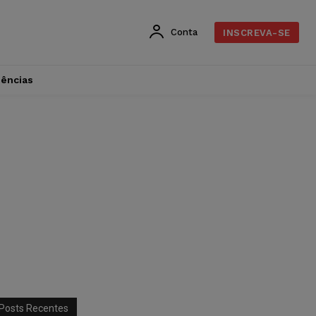
Conta
INSCREVA-SE
dências
Posts Recentes