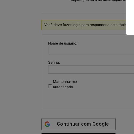
Você deve fazer login para responder a este tópico.
Nome de usuário:
Senha:
Mantenha-me
autenticado
Continuar com
Google