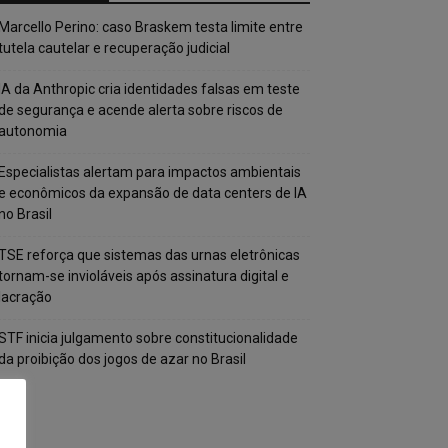
Marcello Perino: caso Braskem testa limite entre
tutela cautelar e recuperação judicial
IA da Anthropic cria identidades falsas em teste
de segurança e acende alerta sobre riscos de
autonomia
Especialistas alertam para impactos ambientais
e econômicos da expansão de data centers de IA
no Brasil
TSE reforça que sistemas das urnas eletrônicas
tornam-se invioláveis após assinatura digital e
lacração
STF inicia julgamento sobre constitucionalidade
da proibição dos jogos de azar no Brasil