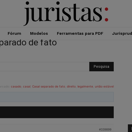
Fórum
Modelos
Ferramentas para PDF
Jurispru
eparado de fato
arcado:
casado
,
casal
,
Casal separado de fato
,
direito
,
legalmente
,
união estável
#339899