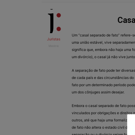
Casa
Um “casal separado de fato” refere-s
Juristas
uma união estável, vive separadamen
Mestre
significa que, embora não haja uma f
um divórcio), o casal já não vive junt
A separação de fato pode ter diversas
de cada país e das circunstâncias do 
fato por um determinado período pode
um dos cônjuges assim desejar.
Embora o casal separado de fato possa
vinculados por obrigações e direitos 
outros, até que haja uma formalizaçã
de fato não altera o estado civil dos
separação ou o divórcio sejam formali