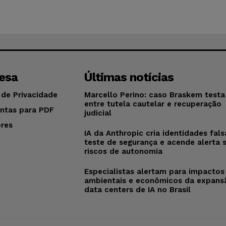
esa
Últimas notícias
 de Privacidade
Marcello Perino: caso Braskem testa 
entre tutela cautelar e recuperação
ntas para PDF
judicial
res
IA da Anthropic cria identidades fal
o
teste de segurança e acende alerta 
riscos de autonomia
Especialistas alertam para impactos
ambientais e econômicos da expans
data centers de IA no Brasil