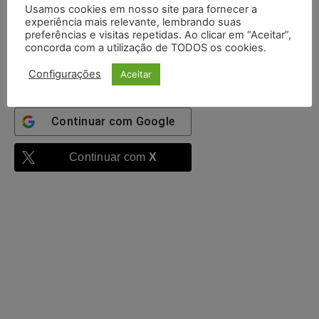
Usamos cookies em nosso site para fornecer a
Mantenha-me
experiência mais relevante, lembrando suas
autenticado
preferências e visitas repetidas. Ao clicar em “Aceitar”,
concorda com a utilização de TODOS os cookies.
Entrar
Configurações
Aceitar
Continuar com
Google
Continuar com
X