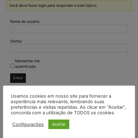
Você deve fazer login para responder a este tópico.
Nome de usuário:
Senha:
Mantenha-me
autenticado
Entrar
Usamos cookies em nosso site para fornecer a
experiência mais relevante, lembrando suas
Continuar com
Google
preferências e visitas repetidas. Ao clicar em “Aceitar”,
concorda com a utilização de TODOS os cookies.
Continuar com
X
Configurações
Aceitar